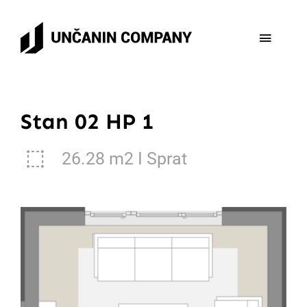
Skip
to
Toggle
content
Naviga
Početna
Stan 02 HP 1
Aktuelni Projekti
26.28 m2 I Sprat
Završeni projekti
Kontakt